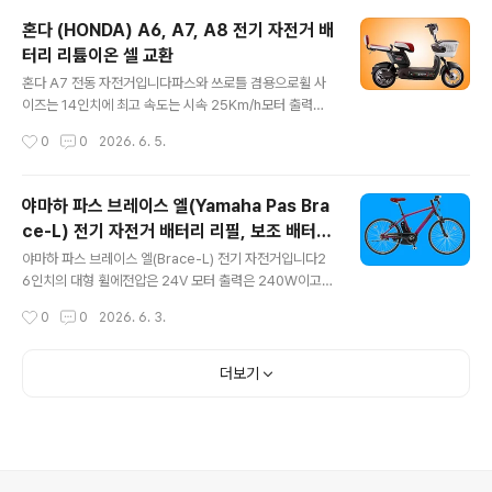
닉 등 정상급 셀을 주로 쓰며한번 충전으로 쓰로틀로는 40
혼다 (HONDA) A6, A7, A8 전기 자전거 배
Km를파스로는 80Km를 주행이 가능하다고 합니다사양
터리 리튬이온 셀 교환
서대로라면 준수하죠?​모터는 전압 36V, 출력 250W....원
글 내용
동기 면허증은 없어도 될 것 같구요자전거 도로 통행 자격
혼다 A7 전동 자전거입니다​파스와 쓰로틀 겸용으로휠 사
도 갖추었네요생활용 또는 출퇴근용으로 적합하겠어요​배
이즈는 14인치에 최고 속도는 시속 25Km/h모터 출력은
터리가 수명을 다해 보내오셔서 점검 후 셀 교체해 드렸습
48V에 240W입니다​원동기 면허증이 없는 초보자도 운행
작성시간
0
0
2026. 6. 5.
니다​짐받이 밑에 설치가 가능하도록 배터리가 납작하게 디
이 가능하겠네요자전거 도로 주행은 '글쎄요'입니다​비록 2
자인되었어요합리적인 설계 같아요​알톤 니모..
40W로 겸손하게 표기되었으나브랜드를 생각하면실제 출
력은 이보다 훨씬 클 것으로 예상됩니다중국산처럼 뻥은
야마하 파스 브레이스 엘(Yamaha Pas Bra
안치니까요​만충시 주행 가능 거리는 약 35Km~45Km그
ce-L) 전기 자전거 배터리 리필, 보조 배터리
러나 납산 배터리가 기본 장착되어 있어배터리 무게만 무
글 내용
추가 장착
려 20Kg자전거의 합계 무게는 무려 약 35Kg에 이르므
야마하 파스 브레이스 엘(Brace-L) 전기 자전거입니다2
로..도둑이 업어갈 염려는 좀 덜 수 있을 것 같습니다...ㅋㅋ.​
6인치의 대형 휠에전압은 24V 모터 출력은 240W이고요​
장거리보다는 단거리 주행에 유리하여생활용 또는 업무 용
전형적인 생활용자전거로그 무엇보다도파스 전용, 그리고
작성시간
0
0
2026. 6. 3.
으로 적합할 것 같네요리필 및 개조가 가능한 배터리입니
긴 주행거리가 특징이기도 합니다배달용보다는 출퇴근용
다​발판 밑에 배터리가 장착되구요​분..
특히 장거리 여행용으로 더 좋겠네요​24V에 낮은 모터 용
량으로 전류가 적어구형에서는 주행거리가 약 120Km 이
더보기
상 나오기도 하지만리필 후 최대 200Km이상 늘어나구요
저전류 저전압 설계라 오르막에서는 조금 힘이 들 수도 있
겠지만요​최근 신 모델에서는 8.1Ah 배터리 장착 후표준모
드에서는 36Km, 파워모드에서는 31Km,그리고 에코 모
드에서는 47Km 주행이 가능하다고도 합니다모터 파워 성