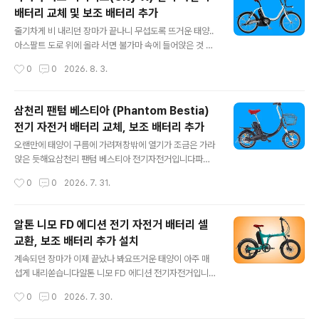
니다​배터리가 수명을 다해 보내오셨는데요일반적인 알톤
배터리 교체 및 보조 배터리 추가
자전거와 같이 SM3696-B가 장착됩니다​배터리는 하부
글 내용
프레임에 매립형으로 장착됩니다​분리된 배터리 모습이구
줄기차게 비 내리던 장마가 끝나니 무섭도록 뜨거운 태양..
요​KC 안전 인증을 획득한 합법적인 배터리구요모델명은
아스팔트 도로 위에 올라 서면 불가마 속에 들어앉은 것 같
SM-3696 B로 표기되었는데요호환 가능한 기종이 아래
아요이제 또높고 푸른 가을 하늘을 손꼽아 기다리야 하나
작성시간
0
0
2026. 8. 3.
와 같이 꽤 많습니다​2016년 형 스트롤, 시티, 이 노바투스
요​야마하 시티엑스 전기자전거입니다​휠이 20인치로 비교
20, 이 노바투스 26, 커뮤..
적 작은 생활용 자전거로안장이 낮아 초보자는 물론,여성
들도 이용이 큰 불편 없이 이용할 수 있을 것으로 예상되며
삼천리 팬텀 베스티아 (Phantom Bestia)
모터는 24V에 240W로 소비전류가 낮아장거리 주행 대
전기 자전거 배터리 교체, 보조 배터리 추가
비 가성비가 뛰어난 디자인인 것 같아요​최대 속도는 약 23
글 내용
Km로국내 안전 규정에도 부합되구요1회 충전으로 약 42
오랜만에 태양이 구름에 가려져창밖에 열기가 조금은 가라
Km 주행이 가능하다고 합니다실제는 엄청 더 많이 나오
앉은 듯해요​삼천리 팬텀 베스티아 전기자전거입니다파스,
죠?​면허증 없는 초보자분들도 이용이 가능하겠구요자전거
쓰로틀 겸용의 16인치 작은 휠 미니벨로 자전거구요​최고
작성시간
0
0
2026. 7. 31.
도로도 이용할 수 있겠네요​배터리에 대한 투자비만 따진다
속도는 24Km/h로 제어되며 안장이 낮아 여성들이나 노약
면24V로 전압이 낮아 가성비도 나쁘지 ..
자분들이 이용하기가 편리해요​모터 전압은 48V, 출력은 3
50W로자전거도로 주행은 불가능합니다등판이 가능한 최
알톤 니모 FD 에디션 전기 자전거 배터리 셀
대 각도는 약 6° (약 10%)라 표기되었구요100m 주행하
교환, 보조 배터리 추가 설치
는데 높이 10m 올라가는 경사입니다...정직하죠?묻지 마
글 내용
직구 자전거들은 쇼핑몰에 25°~ 30°로 표시해놓고 사기
계속되던 장마가 이제 끝났나 봐요뜨거운 태양이 아주 매
판매하고 있죠?절대 속으시면 안 됩니다^^​한번 충전 후 최
섭게 내리쏟습니다​알톤 니모 FD 에디션 전기자전거입니다​
대 주행 가능 거리가 쓰로틀 약 35Km 나온다 하므로파스
20인치 휠에 파스, 스로틀 겸용입니다배터리 포함 무게가
작성시간
0
0
2026. 7. 30.
로는 약 60Km 정도 예상하시면 될 것 같구요원동기 면허
21.59Kg로 가벼운 편이라 여성 및 노약자들도 이용이 가
증은 필요하겠어요​배터리 ..
능하겠습니다​모터 전압은 36V, 출력이 350W에최고 속