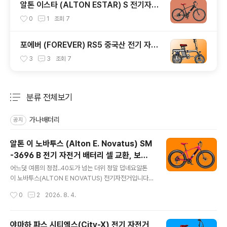
알톤 이스타 (ALTON ESTAR) S 전기자전
거 배터리 셀 교체 및 보조배터리 추가
0
1
조회
7
포에버 (FOREVER) RS5 중국산 전기 자전
거 배터리 셀 교환
3
3
조회
7
분류 전체보기
주요 글 목록
가나배터리
공지
알톤 이 노바투스 (Alton E. Novatus) SM
-3696 B 전기 자전거 배터리 셀 교환, 보조
글 내용
배터리 추가
어느덧 여름의 정점..40도가 넘는 더위 정말 덥네요​알톤
이 노바투스(ALTON E NOVATUS) 전기자전거입니다​휠
은 26인치, 펫 바이크입니다파스와 쓰로틀 겸용으로모터
작성시간
0
2
2026. 8. 4.
는 전압이 36V에 용량이 250W입니다배터리는 삼성 셀
을 적용하였고요​최고 속도는 물론 25Km/h겠죠?면허증은
없어도 될 것 같구요자전거 도로도 주행이 가능할 것 같습
야마하 파스 시티엑스(City-X) 전기 자전거