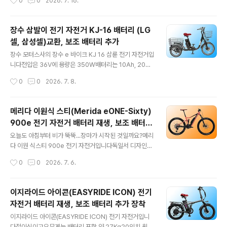
0
0
2026. 7. 16.
장착됩니다​분리한 배터리 모습입니다겉에는 배터리 사양
갈 수 있어요​고성능의 매버릭 다이노 EXC 1.0 전기자전거
에 대해 아무런 언급이 없어요​좌..
를 소유하신 분이주행 중 폭우를 만나 배터리가 기능을 상
실해 가져오셨어요​자부심이 넘치는 순수 국산 MTB입니
장수 삼발이 전기 자전거 KJ-16 배터리 (LG
다최첨단의 탄소 섬유와 아라미드 계열 방탄섬유를 혼합하
셀, 삼성셀)교환, 보조 배터리 추가
여 만든 풀 카본 프레임으로 초 경량화를 달성해250W 모
글 내용
터임에도 30도 경사 등판이 가능하며속도 제한이 없을 시
장수 모터스사의 장수 e 바이크 KJ 16 삼륜 전기 자전거입
최고 속도 45Km/H까지도 가능하다고 합니다​그리고 특별
니다​전압은 36V에 용량은 350W배터리는 10Ah, 20Ah
한 기능...한번 충전으로 최대 200Km 주행이 가능하다고
등 여러 가지 옵션이 있고삼성 셸, LG 셀, 중국 셸 등을 고
작성시간
0
0
2026. 7. 8.
합니다..^^물론 주행 조건에 맞아야겠지만요현존하는 자전
루 쓰고 있죠?최고 속도는 시속 25Km/h로 제어되구요​앞
거 중 제일 긴 것 같아요​무엇보다 ..
바퀴는 20인치 뒷바퀴는 16인치이며10Ah의 기본 배터리
장착 후쓰로틀로는 40Km를,파스로는 80Km 주행이 가
메리다 이원식 스티(Merida eONE-Sixty)
능하다고 합니다물론 최상의 도로 와 기후 조건에몸무게가
900e 전기 자전거 배터리 재생, 보조 배터리
그리 많지 않은 사람 기준이겠죠?​모터 용량으로 봤을 때 운
글 내용
설치
행에 면허증은 필요하 갰네요​한 분께서 사용하시던 배터리
오늘도 아침부터 비가 뚝뚝...장마가 시작된 것일까요?​메리
2개를 가져오셨는데하나는 먹통, 다른 하나는 키 부분이
다 이원 식스티 900e 전기 자전거입니다독일서 디자인하
부서져서 사용이 불가했는데요​모두 셀 교체를 해달라고 가
고 대만서 만들었다고 하는데.... 가격이 후덜덜해요​27.5인
작성시간
0
0
2026. 7. 6.
져오셨어요​KJ16은 세발 전기자전거는 싵포스트 하단부에
치 휠을 장착한 MTB 고요모터는 36V에 출력은 250W
카트리지식 ..
라 합니다유럽 및 국내 전기자전거 일반적인 법정 출력에
맞추느라 그리 크지는 않지만업힐 시 부스트 모드를 사용
이지라이드 아이콘(EASYRIDE ICON) 전기
하여 순간적인 출력을 높일 수 있다고 합니다아주 큰 장점
자전거 배터리 재생, 보조 배터리 추가 장착
인데요...​보통,무식하게 출력이 큰 중국산 전기 자전거를 선
글 내용
택하고경사를 오를 때 등판 힘이 좋다고 침튀기며 떠들어
이지라이드 아이콘(EASYRIDE ICON) 전기 자전거입니
대지만평지에서도 전류를 엄청 소비하므로 장거리 주행능
다​접이식이고요무게는 배터리 포함 약 27Kg20인치 휠에