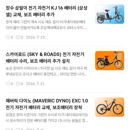
도 25Km/h,자전거도로 주행 자격은 있어요단 원동기 면
장수 삼발이 전기 자전거 KJ 16 배터리 (삼성
허증은 필요할 것 같아요​충전 후 주행 가능 거리는13.4A
셀) 교체, 보조 배터리 추가
배터리 용량의 배터리를 장착하고파스로 1단으로 평지 주
글 내용
행 시 약 90~100Km 라고 합니다만실제 주행 시 약 60~
장마 때라 그런지 계속 시도 때도 없이 비가내리네요배터
70Km 예상하시면 되겠네요 ​그러나,충전 횟수가 많아지면
리에 물이 안들어가도록 조심해야해요​장수 모터스사의 장
서 주행 거리가 너무 짧아지고 언덕 오르다가 꺼지기도 하
수 e 바이크 KJ 16 삼륜 전기 자전거입니다​전압은 36V에
작성시간
0
0
2026. 7. 23.
면배터리가 수명을 다한 것이므로 점검 후 교체를 해야 합
용량은 350W배터리는 10Ah, 20Ah 등 여러 가지 옵션
니다​안장 밑에 카트리지식..
이 있고삼성 셸, LG 셀, 중국 셸 등을 고루 쓰고 있죠?최고
속도는 시속 25Km/h로 제어되구요​앞바퀴는 20인치 뒷
스카이로드 (SKY & ROADS) 전기 자전거
바퀴는 16인치이며10Ah의 기본 배터리 장착 후쓰로틀로
배터리 수리, 보조 배터리 추가 설치
는 40Km를,파스로는 80Km 주행이 가능하다고 합니다
글 내용
물론 최상의 도로 와 기후 조건에몸무게가 그리 많지 않은
늦은 장마가 시작되더니 허구한 날 시도 때도 없이 마구 퍼
사람 기준이겠죠?​운행에 면허증은 필요합니다한 분께서
붓네요닦고 조이고 배터리 충전하고... 라이딩 한번 나가려
배터리가 수명을 다해 셀 교체를 해달라고 가져오셔서 점
고 하늘만 쳐다봅니다...ㅋ..​스카이로드 SKY&ROADS 전
작성시간
0
0
2026. 7. 21.
검 후 셀 교체해 드렸어요​KJ16은 세발 전기자전거는 싵포
기 자전거입니다 스카이앤로즈로 부르기도 합니다​20인치
스트 하단부에 카트리지식..
의 휠에 무게는 23Kg으로 다소 가벼운 편으로모터는 48
V에 출력은 250W입니다면허증은 필요하지 않을 것 같네
매버릭 다이노 (MAVERIC DYNO) EXC 1.0
요​파스 및 쓰로틀 겸용으로 최고 속도는 25Km/h로 제어
전기 자전거 배터리 교체, 보조배터리 장착
되고요한번 충전으로 35 ~ 45Km 주행이 가능하다고 합
글 내용
니다안장이 낮아 여성 및 노약자 분들도 이용이 가능할 것
요즘은 장마 시즌이라 그런지 수시로 비가 내리네요라이딩
같아요​계기판 전원은 들어오는데 주행거리가 너무 짧아요
시 방수처리가 안된 배터리를 가지고 다니시는 분들은 침
점검 후 리필해 드렸습니다​안장 밑 후륜 사이에 배터리가
수에 주의하셔야 합니다단 한 번의 폭우에 배터리가 맛이
작성시간