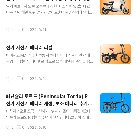
갈 걱정은 안 해도 될 것 같고승차감도 꽤 괜찮을 것 같아요​
글 내용
일기 예보에서 오늘 오후부터 강한 비 소식이 있었는데요
최대 속도는 25km/h로 제어되므로안전 운행이 가능하겠
비는 커녕 해만 쨍쨍 맑기만 맑아요​혼다 M7 전기자전거입
네요​파스, 쓰로틀 겸용이라 하지만평지에서의 폐달 이용은
니다​파스와 쓰로틀 겸용으로휠 사이즈는 14인치에 최고
좀 무리일 것 같고급한 경사 오르막길에서 모터 구동에 힘
속도는 시속 25Km/h모터 출력은 48V에 240W입니다
을 보태는 데는 유용하겠어요​등판 가능한 경사는 약 20°
작성시간
0
0
2026. 6. 11.
면허증이 없는 초보자도 운행이 가능할 것 같네요​비록 24
(약 36%)라 합니다20%를 잘못 표기한 것 같아 보이지만
0W로 겸손하게 표기되었으나일본 브랜드를 생각하면실
800W 급이라니 기대는..
제 출력은 이보다 훨씬 클 것으로 예상됩니다​12Ah 납산
전기 자전거 배터리 리필
배터리가 기본 장착되어 있어만충 시 약 50Km 주행 가능
글 내용
가능하다고 하구요​배터리 무게만 무려 20Kg...자전거의
비아지오 M7 중국산 전동 자전거 배터리 리필에 관한 내
합계 무게는 무려 50Kg이나 되므로..누가 쉽게 업어갈 염
용입니다​접이식 미니벨로 형으로 요즘 배달용, 출퇴근 용
려는 좀 덜 수 있을 것 같습니다...ㅋㅋ.​장거리보다는 단거
으로 부쩍 인기 있는 자전거인 것 같아요​16인치 휠에 48V,
리 주행에 유리할 것 같으며가정용 또는 업무 용으로 적합
350W 모터가 장착되었습니다도로주행 시 면허증은 있어
작성시간
0
0
2026. 6. 10.
할 것 같네요리튬이온배터리로 ..
야 합니다규격상 자전거 전용도로 통행도 안될 것 같구여​
파스, 쓰로틀 겸용으로배터리는 대용량 18.2Ah를 장착하
고 18Ah 배터리 한번 충전으로 140Km 주행이 가능하다
페닌슐라 토르도 (Peninsular Tordo) R
고 합니다​삼성 셸을 사용한 모델도 있다고 하는데요삼성셀
전기 자전거 배터리 재생, 보조 배터리 추가
은 수명이 길고 안정되어 아직 리필 의뢰들어온 것은 없네
글 내용
장착
요최소 5년이상 10년은 되어야 들어오겠죠?​등판 가능 각
아침저녁으로 조금 선선하지만날씨가 많이 더워졌어요​페
도는 30°로 표기 해놓았는데거의 암벽등반이 가능하다는
닌술라 토르도 R 접이식 전기자전거입니다​20인치 휠에 알
것이죠?상식적으로...100m를 주행하는데 약 58m 높이를
미늄 바디로 무게는 23Kg로 그다지 무겁지 않고요​최고 속
작성시간
0
0
2026. 6. 9.
등판한다고 하는데...가능할..
도는 시속 25Km/h입니다국내 안전 규정에 부합하죠?자
전거 전용도로 통행 자격도 있고요​배터리는 삼성과 파나소