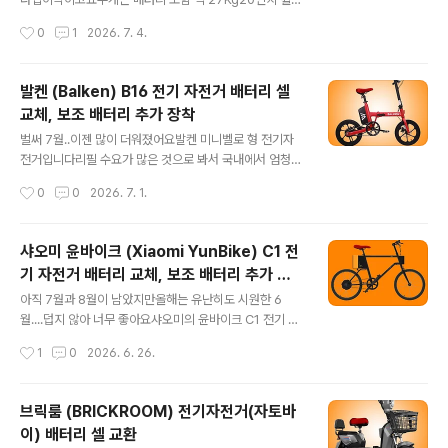
력은 형편없어요다른 사람은 500W 배터리로 100Km씩
36V, 500W 모터가 장착되었다고 합니다​규격상, 도로주
작성시간
0
1
2026. 7. 4.
잘도 다니는데 자기는 50Km도 못 간다고 매일 징징대
행 시 면허증(350W 이상)은 필요하고자전거 전용도로 통
고...할 수 있나요?비싸고 무거운 ..
행도 안될 것으로 보이는데설명서에는 둘 다 가능하다고
나와있어요 그러나 꼭 확인하고 타셔야 합니다​파스 전용으
발켄 (Balken) B16 전기 자전거 배터리 셀
로배터리는 10Ah를 장착하고 한번 충전으로 70Km 주행
교체, 보조 배터리 추가 장착
이 가능하다고 합니다​이 전기 자전거의 큰 장점은Dual Ba
글 내용
ttery Swiching Module이 장착되어 있다고 하므로 보
벌써 7월..이젠 많이 더워졌어요​발켄 미니벨로 형 전기자
조 배터리 자유로운 추가, 탈부착이 쉽습니다​등판 가능 각
전거입니다리필 수요가 많은 것으로 봐서 국내에서 엄청
도는 22°로 표기 해놓았는데그런데....이 각도는 게고 고등
많이 판매가 된 것 같은데요 물론 짧은 배터리 수명 원인도
작성시간
0
0
2026. 7. 1.
이고 다 올라갈 수 있는 경사도가 아니죠?상식적으로...10
있어요​16인치 소형 휠에무게는 19Kg으로 꽤 가볍습니다
0m를 ..
접었을 때 사이즈는 670 X 550 X 710mm로 크지 않으
므로대리운전하시는 분들에게도 유용할 것 같아요​모터는
샤오미 윤바이크 (Xiaomi YunBike) C1 전
전압 36V에 출력은 350W,최대 속도는 25Km/h입니다​
기 자전거 배터리 교체, 보조 배터리 추가 설
소형 휠이라 등판 성능은 우수하겠지만주행 가능 거리는약
글 내용
치
30Km 정도로 비교적 짧을 것으로 예상됩니다​장거리 주행
아직 7월과 8월이 남았지만올해는 유난히도 시원한 6
보다는휠 사이즈 대비 모터 출력을 감안할 때단거리 업무
월....덥지 않아 너무 좋아요​샤오미의 윤바이크 C1 전기 자
용 또는 여가용으로 적합할 것 같구요면허증은 필요하겠네
전거입니다​디자인이 조금 독특합니다6종의 칼라 디자인
작성시간
1
0
2026. 6. 26.
요​늘 그렇듯 배터리가 먹통이 된 증세로 보내오셨어요​ 싵
옵션이 있구요(블랙, 메탈, 화이트, 레드, 그린, 화이트)무게
포스트 하부에 카트리지식 배터..
가 16Kg으로 매우 가벼워여성들이나 노약자들도 휴대 허
는데 어려움이 없을 것 같아요.​20인치 휠에모터는 36V, 1
브릭룸 (BRICKROOM) 전기자전거(자토바
80W로 저전류 소모가 특징입니다다른 자전거들의 배터
이) 배터리 셀 교환
리가 보통 300W가 넘는데 반해윤바이크 C1은 187W로
글 내용