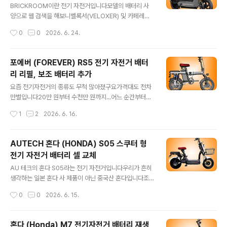
반밖에 안되며​그럼에도 불구하고 PAS로 주행 시 75Km
BRICKROOM이란 전기 자전거입니다​모델의 배터리 사
를 주행 가능하다고 합니다모터 효율의 극대화도 어느 정
양으로 웹 검색을 해보니벨록서(VELOXER) 및 카페레이
도 달성했겠지만나머지는 사람의 힘 그리고배터리의 잔혹
서(CAFERACER) 모델등이 있으며휠은 20인치 전기자
작성시간
0
0
2026. 6. 24.
한 혹사가 필요하겠지요​파스 쓰로틀 둘 다 가능합니다OFF
전거입니다전기오토바이, 자토바이라고도 하고요​모터 전
- 에코모드(전동 30%) - ..
압은 48V, 출력은 500W라고 합니다면허증은 있어야 운
행이 가능하겠으며자전거도로 통행도 불가하겠네요​중국산
포에버 (FOREVER) RS5 전기 자전거 배터
셀을 탑재한 모델,납산 배터리를 탑재한 모델, 국산 셀을 탑
리 리필, 보조 배터리 추가
재한 모델 등이 있는 것 같으며중국산 셀을 탑재한 모델입
글 내용
니다​배터리의 용량은 35Ah로 표기되었지만대부분 중국
요즘 전기자전거의 종류도 무척 많아졌구요가격대도 천차
산 대용량 배터리가 그렇듯 진실과는 거리가 멀죠?​최고 속
만별입니다20만 원부터 수천만 원까지...​어느 순간부터인
도는 법정 속도에 맞춘 25Km충전 후 파스 모드로는 약 1
가 가끔 눈에 띄는 접이식 포에버란 자전거인데요바퀴는
작성시간
1
2
2026. 6. 16.
20~150Km,스로틀 모드로는 약 60~80Km 주행이 가
두 개 모터에 의해 굴러 가는 것 같고요묻지 마 자전거입니
능하다고 합니다만즈덜 희망 사항이겠죠..
다​쇼핑몰에 던져 놓은 스펙들을 정리해 보면14인치 휠에,
파스 쓰로틀 겸용 모터가 48V에 용량 400W라는 것10A
AUTECH 혼다 (HONDA) S05 스쿠터 형
h ~ 약 30Ah 용량의 옵션이 있다는 것 정도 알 수 있네요
전기 자전거 배터리 셀 교체
나머지는 알아서 타셔야 합니다​손님 한 분이 싼 맛에 직구
글 내용
로 사신 것 같은데요몇 번 주행해 보니 언덕 오르다가 꺼지
AU 테크의 혼다 S05라는 전기 자전거입니다​우리가 흔히
지도 하고 충전도 덜되고아주 가지가지 열받게 만드니 화
생각하는 일본 혼다 사 제품이 아닌 중국산 혼다입니다조
가 너무 나셔서보내오셨습니다​점검 후 리필해 드렸습니다​​
금 헤깔려요...ㅋㅋ.일본의 혼다상이 엄청 열받아 인사불성
작성시간
0
0
2026. 6. 15.
후륜과 싵포스트 사이에 카트리지식 배터리가 장착되구요​
됐겠어요​2021년 등록된 비교적 신모델로14인치의 작은
배터리를 분리한 모습입니다케이스가..
휠에모터 전압은 48V, 출력은 800W로 대단한 출력인데
요​무게가 43.5Kg으로 제법 무거워웬만해서는 누가 업어
혼다 (Honda) M7 전기자전거 배터리 재생