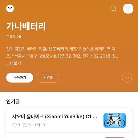
검색하기
티스토리
가나배터리
구독자
28
전기 자전거 배터리 리필/ 보조 배터리 제작/ 리튬이온 배터리 팩 제
조. *서울시 구로구 구로중앙로 197, 32-302. 전화 : 02-2068-53
37, 문자 : 010-8940-9208
...더보기
구독하기
방명록
신고하기 레이어
열기
인기글
샤오미 윤바이크 (Xiaomi YunBike) C1 전
기자전거 배터리 재생, 보조 배터리 추가
3
3
조회
10