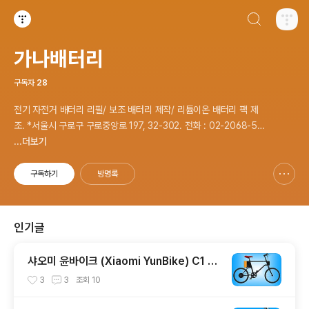
검색하기
티스토리
가나배터리
구독자
28
전기 자전거 배터리 리필/ 보조 배터리 제작/ 리튬이온 배터리 팩 제
조. *서울시 구로구 구로중앙로 197, 32-302. 전화 : 02-2068-53
37, 문자 : 010-8940-9208
...더보기
구독하기
방명록
신고하기 레이어
열기
인기글
샤오미 윤바이크 (Xiaomi YunBike) C1 전
기자전거 배터리 재생, 보조 배터리 추가
3
3
조회
10