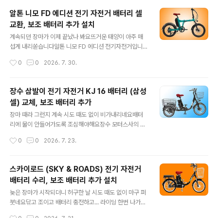
50W로자전거도로 주행은 불가능합니다등판이 가능한 최
알톤 니모 FD 에디션 전기 자전거 배터리 셀
대 각도는 약 6° (약 10%)라 표기되었구요100m 주행하
교환, 보조 배터리 추가 설치
는데 높이 10m 올라가는 경사입니다...정직하죠?묻지 마
글 내용
직구 자전거들은 쇼핑몰에 25°~ 30°로 표시해놓고 사기
계속되던 장마가 이제 끝났나 봐요뜨거운 태양이 아주 매
판매하고 있죠?절대 속으시면 안 됩니다^^​한번 충전 후 최
섭게 내리쏟습니다​알톤 니모 FD 에디션 전기자전거입니다​
대 주행 가능 거리가 쓰로틀 약 35Km 나온다 하므로파스
20인치 휠에 파스, 스로틀 겸용입니다배터리 포함 무게가
작성시간
0
0
2026. 7. 30.
로는 약 60Km 정도 예상하시면 될 것 같구요원동기 면허
21.59Kg로 가벼운 편이라 여성 및 노약자들도 이용이 가
증은 필요하겠어요​배터리 ..
능하겠습니다​모터 전압은 36V, 출력이 350W에최고 속
도 25Km/h,자전거도로 주행 자격은 있어요단 원동기 면
장수 삼발이 전기 자전거 KJ 16 배터리 (삼성
허증은 필요할 것 같아요​충전 후 주행 가능 거리는13.4A
셀) 교체, 보조 배터리 추가
배터리 용량의 배터리를 장착하고파스로 1단으로 평지 주
글 내용
행 시 약 90~100Km 라고 합니다만실제 주행 시 약 60~
장마 때라 그런지 계속 시도 때도 없이 비가내리네요배터
70Km 예상하시면 되겠네요 ​그러나,충전 횟수가 많아지면
리에 물이 안들어가도록 조심해야해요​장수 모터스사의 장
서 주행 거리가 너무 짧아지고 언덕 오르다가 꺼지기도 하
수 e 바이크 KJ 16 삼륜 전기 자전거입니다​전압은 36V에
작성시간
0
0
2026. 7. 23.
면배터리가 수명을 다한 것이므로 점검 후 교체를 해야 합
용량은 350W배터리는 10Ah, 20Ah 등 여러 가지 옵션
니다​안장 밑에 카트리지식..
이 있고삼성 셸, LG 셀, 중국 셸 등을 고루 쓰고 있죠?최고
속도는 시속 25Km/h로 제어되구요​앞바퀴는 20인치 뒷
스카이로드 (SKY & ROADS) 전기 자전거
바퀴는 16인치이며10Ah의 기본 배터리 장착 후쓰로틀로
배터리 수리, 보조 배터리 추가 설치
는 40Km를,파스로는 80Km 주행이 가능하다고 합니다
글 내용
물론 최상의 도로 와 기후 조건에몸무게가 그리 많지 않은
늦은 장마가 시작되더니 허구한 날 시도 때도 없이 마구 퍼
사람 기준이겠죠?​운행에 면허증은 필요합니다한 분께서
붓네요닦고 조이고 배터리 충전하고... 라이딩 한번 나가려
배터리가 수명을 다해 셀 교체를 해달라고 가져오셔서 점
고 하늘만 쳐다봅니다...ㅋ..​스카이로드 SKY&ROADS 전
작성시간