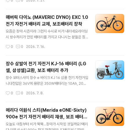
0
0
2026. 7. 21.
검 후 셀 교체해 드렸어요​KJ16은 세발 전기자전거는 싵포
기 자전거입니다 스카이앤로즈로 부르기도 합니다​20인치
스트 하단부에 카트리지식..
의 휠에 무게는 23Kg으로 다소 가벼운 편으로모터는 48
V에 출력은 250W입니다면허증은 필요하지 않을 것 같네
매버릭 다이노 (MAVERIC DYNO) EXC 1.0
요​파스 및 쓰로틀 겸용으로 최고 속도는 25Km/h로 제어
전기 자전거 배터리 교체, 보조배터리 장착
되고요한번 충전으로 35 ~ 45Km 주행이 가능하다고 합
글 내용
니다안장이 낮아 여성 및 노약자 분들도 이용이 가능할 것
요즘은 장마 시즌이라 그런지 수시로 비가 내리네요라이딩
같아요​계기판 전원은 들어오는데 주행거리가 너무 짧아요
시 방수처리가 안된 배터리를 가지고 다니시는 분들은 침
점검 후 리필해 드렸습니다​안장 밑 후륜 사이에 배터리가
수에 주의하셔야 합니다단 한 번의 폭우에 배터리가 맛이
작성시간
0
0
2026. 7. 16.
장착됩니다​분리한 배터리 모습입니다겉에는 배터리 사양
갈 수 있어요​고성능의 매버릭 다이노 EXC 1.0 전기자전거
에 대해 아무런 언급이 없어요​좌..
를 소유하신 분이주행 중 폭우를 만나 배터리가 기능을 상
실해 가져오셨어요​자부심이 넘치는 순수 국산 MTB입니
장수 삼발이 전기 자전거 KJ-16 배터리 (LG
다최첨단의 탄소 섬유와 아라미드 계열 방탄섬유를 혼합하
셀, 삼성셀)교환, 보조 배터리 추가
여 만든 풀 카본 프레임으로 초 경량화를 달성해250W 모
글 내용
터임에도 30도 경사 등판이 가능하며속도 제한이 없을 시
장수 모터스사의 장수 e 바이크 KJ 16 삼륜 전기 자전거입
최고 속도 45Km/H까지도 가능하다고 합니다​그리고 특별
니다​전압은 36V에 용량은 350W배터리는 10Ah, 20Ah
한 기능...한번 충전으로 최대 200Km 주행이 가능하다고
등 여러 가지 옵션이 있고삼성 셸, LG 셀, 중국 셸 등을 고
작성시간
0
0
2026. 7. 8.
합니다..^^물론 주행 조건에 맞아야겠지만요현존하는 자전
루 쓰고 있죠?최고 속도는 시속 25Km/h로 제어되구요​앞
거 중 제일 긴 것 같아요​무엇보다 ..
바퀴는 20인치 뒷바퀴는 16인치이며10Ah의 기본 배터리
장착 후쓰로틀로는 40Km를,파스로는 80Km 주행이 가
메리다 이원식 스티(Merida eONE-Sixty)
능하다고 합니다물론 최상의 도로 와 기후 조건에몸무게가
900e 전기 자전거 배터리 재생, 보조 배터리
그리 많지 않은 사람 기준이겠죠?​모터 용량으로 봤을 때 운
글 내용
설치
행에 면허증은 필요하 갰네요​한 분께서 사용하시던 배터리
오늘도 아침부터 비가 뚝뚝...장마가 시작된 것일까요?​메리
2개를 가져오셨는데하나는 먹통, 다른 하나는 키 부분이
다 이원 식스티 900e 전기 자전거입니다독일서 디자인하