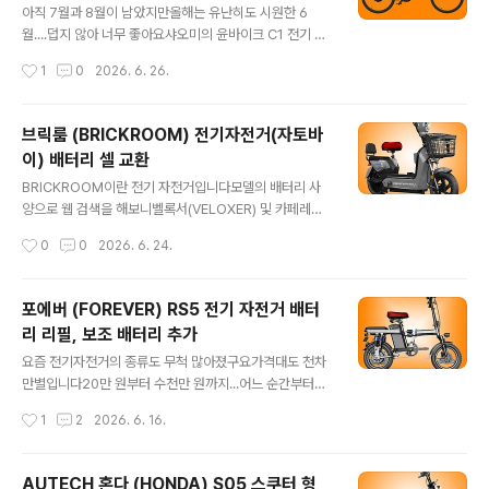
치
30Km 정도로 비교적 짧을 것으로 예상됩니다​장거리 주행
아직 7월과 8월이 남았지만올해는 유난히도 시원한 6
보다는휠 사이즈 대비 모터 출력을 감안할 때단거리 업무
월....덥지 않아 너무 좋아요​샤오미의 윤바이크 C1 전기 자
용 또는 여가용으로 적합할 것 같구요면허증은 필요하겠네
전거입니다​디자인이 조금 독특합니다6종의 칼라 디자인
작성시간
1
0
2026. 6. 26.
요​늘 그렇듯 배터리가 먹통이 된 증세로 보내오셨어요​ 싵
옵션이 있구요(블랙, 메탈, 화이트, 레드, 그린, 화이트)무게
포스트 하부에 카트리지식 배터..
가 16Kg으로 매우 가벼워여성들이나 노약자들도 휴대 허
는데 어려움이 없을 것 같아요.​20인치 휠에모터는 36V, 1
브릭룸 (BRICKROOM) 전기자전거(자토바
80W로 저전류 소모가 특징입니다다른 자전거들의 배터
이) 배터리 셀 교환
리가 보통 300W가 넘는데 반해윤바이크 C1은 187W로
글 내용
반밖에 안되며​그럼에도 불구하고 PAS로 주행 시 75Km
BRICKROOM이란 전기 자전거입니다​모델의 배터리 사
를 주행 가능하다고 합니다모터 효율의 극대화도 어느 정
양으로 웹 검색을 해보니벨록서(VELOXER) 및 카페레이
도 달성했겠지만나머지는 사람의 힘 그리고배터리의 잔혹
서(CAFERACER) 모델등이 있으며휠은 20인치 전기자
작성시간
0
0
2026. 6. 24.
한 혹사가 필요하겠지요​파스 쓰로틀 둘 다 가능합니다OFF
전거입니다전기오토바이, 자토바이라고도 하고요​모터 전
- 에코모드(전동 30%) - ..
압은 48V, 출력은 500W라고 합니다면허증은 있어야 운
행이 가능하겠으며자전거도로 통행도 불가하겠네요​중국산
포에버 (FOREVER) RS5 전기 자전거 배터
셀을 탑재한 모델,납산 배터리를 탑재한 모델, 국산 셀을 탑
리 리필, 보조 배터리 추가
재한 모델 등이 있는 것 같으며중국산 셀을 탑재한 모델입
글 내용
니다​배터리의 용량은 35Ah로 표기되었지만대부분 중국
요즘 전기자전거의 종류도 무척 많아졌구요가격대도 천차
산 대용량 배터리가 그렇듯 진실과는 거리가 멀죠?​최고 속
만별입니다20만 원부터 수천만 원까지...​어느 순간부터인
도는 법정 속도에 맞춘 25Km충전 후 파스 모드로는 약 1
가 가끔 눈에 띄는 접이식 포에버란 자전거인데요바퀴는
작성시간
1
2
2026. 6. 16.
20~150Km,스로틀 모드로는 약 60~80Km 주행이 가
두 개 모터에 의해 굴러 가는 것 같고요묻지 마 자전거입니
능하다고 합니다만즈덜 희망 사항이겠죠..
다​쇼핑몰에 던져 놓은 스펙들을 정리해 보면14인치 휠에,
파스 쓰로틀 겸용 모터가 48V에 용량 400W라는 것10A
AUTECH 혼다 (HONDA) S05 스쿠터 형