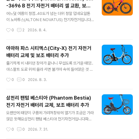
파스, 쓰로틀 겸용으로배터리는 대용량 18.2Ah를 장착하
-3696 B 전기 자전거 배터리 셀 교환, 보조
고 18Ah 배터리 한번 충전으로 140Km 주행이 가능하다
글 내용
배터리 추가
고 합니다​삼성 셸을 사용한 모델도 있다고 하는데요삼성
어느덧 여름의 정점..40도가 넘는 더위 정말 덥네요​알톤
셸은 수명이 길고 안정되어 아직 리필 의뢰 들어온 것은 없
이 노바투스(ALTON E NOVATUS) 전기자전거입니다​휠
네요최소 5년 이상 10년은 되어야 들어오겠죠?​등판 가능
은 26인치, 펫 바이크입니다파스와 쓰로틀 겸용으로모터
작성시간
0
2
2026. 8. 4.
각도는 30°로 표기 해놓았는데거의 암벽등반이 가능하다
는 전압이 36V에 용량이 250W입니다배터리는 삼성 셀
는 것이죠?상식적으로...10..
을 적용하였고요​최고 속도는 물론 25Km/h겠죠?면허증은
없어도 될 것 같구요자전거 도로도 주행이 가능할 것 같습
야마하 파스 시티엑스(City-X) 전기 자전거
니다​배터리가 수명을 다해 보내오셨는데요일반적인 알톤
배터리 교체 및 보조 배터리 추가
자전거와 같이 SM3696-B가 장착됩니다​배터리는 하부
글 내용
프레임에 매립형으로 장착됩니다​분리된 배터리 모습이구
줄기차게 비 내리던 장마가 끝나니 무섭도록 뜨거운 태양..
요​KC 안전 인증을 획득한 합법적인 배터리구요모델명은
아스팔트 도로 위에 올라 서면 불가마 속에 들어앉은 것 같
SM-3696 B로 표기되었는데요호환 가능한 기종이 아래
아요이제 또높고 푸른 가을 하늘을 손꼽아 기다리야 하나
작성시간
0
0
2026. 8. 3.
와 같이 꽤 많습니다​2016년 형 스트롤, 시티, 이 노바투스
요​야마하 시티엑스 전기자전거입니다​휠이 20인치로 비교
20, 이 노바투스 26, 커뮤..
적 작은 생활용 자전거로안장이 낮아 초보자는 물론,여성
들도 이용이 큰 불편 없이 이용할 수 있을 것으로 예상되며
삼천리 팬텀 베스티아 (Phantom Bestia)
모터는 24V에 240W로 소비전류가 낮아장거리 주행 대
전기 자전거 배터리 교체, 보조 배터리 추가
비 가성비가 뛰어난 디자인인 것 같아요​최대 속도는 약 23
글 내용
Km로국내 안전 규정에도 부합되구요1회 충전으로 약 42
오랜만에 태양이 구름에 가려져창밖에 열기가 조금은 가라
Km 주행이 가능하다고 합니다실제는 엄청 더 많이 나오
앉은 듯해요​삼천리 팬텀 베스티아 전기자전거입니다파스,
죠?​면허증 없는 초보자분들도 이용이 가능하겠구요자전거
쓰로틀 겸용의 16인치 작은 휠 미니벨로 자전거구요​최고
작성시간
0
0
2026. 7. 31.
도로도 이용할 수 있겠네요​배터리에 대한 투자비만 따진다
속도는 24Km/h로 제어되며 안장이 낮아 여성들이나 노약
면24V로 전압이 낮아 가성비도 나쁘지 ..
자분들이 이용하기가 편리해요​모터 전압은 48V, 출력은 3