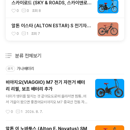
스카이로드 (SKY & ROADS, 스카이앤로
즈) SR 20 전기 자전거 배터리 리필, 보조배
0
0
조회
8
터리 추가
알톤 이스타 (ALTON ESTAR) S 전기자전
거 배터리 셀 교체 및 보조배터리 추가
0
1
조회
7
분류 전체보기
주요 글 목록
가나배터리
공지
비아지오(VIAGGIO) M7 전기 자전거 배터
리 리필, 보조 배터리 추가
글 내용
더위가 맹위를 떨치는 것 같아요도로에 올라서면 찜통..어
서 가을이 왔으면 좋겠어요​비아지오 M7 중국산 전동 자전
거입니다​접이식 미니벨로 형으로 요즘 배달용, 출퇴근 용
작성시간
0
1
2026. 8. 7.
으로 부쩍 인기 있는 자전거인 것 같아요​16인치 휠에 48V,
350W 모터가 장착되었습니다도로주행 시 면허증은 있어
야 합니다규격상 자전거 전용도로 통행도 안될 것 같구여​
알톤 이 노바투스 (Alton E. Novatus) SM