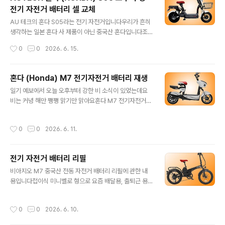
h ~ 약 30Ah 용량의 옵션이 있다는 것 정도 알 수 있네요
전기 자전거 배터리 셀 교체
나머지는 알아서 타셔야 합니다​손님 한 분이 싼 맛에 직구
글 내용
로 사신 것 같은데요몇 번 주행해 보니 언덕 오르다가 꺼지
AU 테크의 혼다 S05라는 전기 자전거입니다​우리가 흔히
지도 하고 충전도 덜되고아주 가지가지 열받게 만드니 화
생각하는 일본 혼다 사 제품이 아닌 중국산 혼다입니다조
가 너무 나셔서보내오셨습니다​점검 후 리필해 드렸습니다​​
금 헤깔려요...ㅋㅋ.일본의 혼다상이 엄청 열받아 인사불성
작성시간
0
0
2026. 6. 15.
후륜과 싵포스트 사이에 카트리지식 배터리가 장착되구요​
됐겠어요​2021년 등록된 비교적 신모델로14인치의 작은
배터리를 분리한 모습입니다케이스가..
휠에모터 전압은 48V, 출력은 800W로 대단한 출력인데
요​무게가 43.5Kg으로 제법 무거워웬만해서는 누가 업어
혼다 (Honda) M7 전기자전거 배터리 재생
갈 걱정은 안 해도 될 것 같고승차감도 꽤 괜찮을 것 같아요​
글 내용
일기 예보에서 오늘 오후부터 강한 비 소식이 있었는데요
최대 속도는 25km/h로 제어되므로안전 운행이 가능하겠
비는 커녕 해만 쨍쨍 맑기만 맑아요​혼다 M7 전기자전거입
네요​파스, 쓰로틀 겸용이라 하지만평지에서의 폐달 이용은
니다​파스와 쓰로틀 겸용으로휠 사이즈는 14인치에 최고
좀 무리일 것 같고급한 경사 오르막길에서 모터 구동에 힘
속도는 시속 25Km/h모터 출력은 48V에 240W입니다
을 보태는 데는 유용하겠어요​등판 가능한 경사는 약 20°
작성시간
0
0
2026. 6. 11.
면허증이 없는 초보자도 운행이 가능할 것 같네요​비록 24
(약 36%)라 합니다20%를 잘못 표기한 것 같아 보이지만
0W로 겸손하게 표기되었으나일본 브랜드를 생각하면실
800W 급이라니 기대는..
제 출력은 이보다 훨씬 클 것으로 예상됩니다​12Ah 납산
전기 자전거 배터리 리필
배터리가 기본 장착되어 있어만충 시 약 50Km 주행 가능
글 내용
가능하다고 하구요​배터리 무게만 무려 20Kg...자전거의
비아지오 M7 중국산 전동 자전거 배터리 리필에 관한 내
합계 무게는 무려 50Kg이나 되므로..누가 쉽게 업어갈 염
용입니다​접이식 미니벨로 형으로 요즘 배달용, 출퇴근 용
려는 좀 덜 수 있을 것 같습니다...ㅋㅋ.​장거리보다는 단거
으로 부쩍 인기 있는 자전거인 것 같아요​16인치 휠에 48V,
리 주행에 유리할 것 같으며가정용 또는 업무 용으로 적합
350W 모터가 장착되었습니다도로주행 시 면허증은 있어
작성시간
0
0
2026. 6. 10.
할 것 같네요리튬이온배터리로 ..
야 합니다규격상 자전거 전용도로 통행도 안될 것 같구여​
파스, 쓰로틀 겸용으로배터리는 대용량 18.2Ah를 장착하