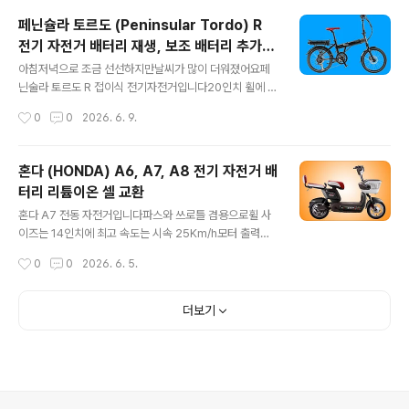
고 18Ah 배터리 한번 충전으로 140Km 주행이 가능하다
페닌슐라 토르도 (Peninsular Tordo) R
고 합니다​삼성 셸을 사용한 모델도 있다고 하는데요삼성셀
전기 자전거 배터리 재생, 보조 배터리 추가
은 수명이 길고 안정되어 아직 리필 의뢰들어온 것은 없네
글 내용
장착
요최소 5년이상 10년은 되어야 들어오겠죠?​등판 가능 각
아침저녁으로 조금 선선하지만날씨가 많이 더워졌어요​페
도는 30°로 표기 해놓았는데거의 암벽등반이 가능하다는
닌술라 토르도 R 접이식 전기자전거입니다​20인치 휠에 알
것이죠?상식적으로...100m를 주행하는데 약 58m 높이를
미늄 바디로 무게는 23Kg로 그다지 무겁지 않고요​최고 속
작성시간
0
0
2026. 6. 9.
등판한다고 하는데...가능할..
도는 시속 25Km/h입니다국내 안전 규정에 부합하죠?자
전거 전용도로 통행 자격도 있고요​배터리는 삼성과 파나소
닉 등 정상급 셀을 주로 쓰며한번 충전으로 쓰로틀로는 40
혼다 (HONDA) A6, A7, A8 전기 자전거 배
Km를파스로는 80Km를 주행이 가능하다고 합니다사양
터리 리튬이온 셀 교환
서대로라면 준수하죠?​모터는 전압 36V, 출력 250W....원
글 내용
동기 면허증은 없어도 될 것 같구요자전거 도로 통행 자격
혼다 A7 전동 자전거입니다​파스와 쓰로틀 겸용으로휠 사
도 갖추었네요생활용 또는 출퇴근용으로 적합하겠어요​배
이즈는 14인치에 최고 속도는 시속 25Km/h모터 출력은
터리가 수명을 다해 보내오셔서 점검 후 셀 교체해 드렸습
48V에 240W입니다​원동기 면허증이 없는 초보자도 운행
작성시간
0
0
2026. 6. 5.
니다​짐받이 밑에 설치가 가능하도록 배터리가 납작하게 디
이 가능하겠네요자전거 도로 주행은 '글쎄요'입니다​비록 2
자인되었어요합리적인 설계 같아요​알톤 니모..
40W로 겸손하게 표기되었으나브랜드를 생각하면실제 출
력은 이보다 훨씬 클 것으로 예상됩니다중국산처럼 뻥은
더보기
안치니까요​만충시 주행 가능 거리는 약 35Km~45Km그
러나 납산 배터리가 기본 장착되어 있어배터리 무게만 무
려 20Kg자전거의 합계 무게는 무려 약 35Kg에 이르므
로..도둑이 업어갈 염려는 좀 덜 수 있을 것 같습니다...ㅋㅋ.​
장거리보다는 단거리 주행에 유리하여생활용 또는 업무 용