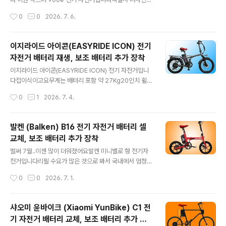
부서져서 사용이 불가했는데요​모두 셀 교체를 해달라고 가
고 대만서 만들었다고 하는데.... 가격이 후덜덜해요​27.5인
작성시간
0
0
2026. 7. 6.
져오셨어요​KJ16은 세발 전기자전거는 싵포스트 하단부에
치 휠을 장착한 MTB 고요모터는 36V에 출력은 250W
카트리지식 ..
라 합니다유럽 및 국내 전기자전거 일반적인 법정 출력에
맞추느라 그리 크지는 않지만업힐 시 부스트 모드를 사용
이지라이드 아이콘(EASYRIDE ICON) 전기
하여 순간적인 출력을 높일 수 있다고 합니다아주 큰 장점
자전거 배터리 재생, 보조 배터리 추가 장착
인데요...​보통,무식하게 출력이 큰 중국산 전기 자전거를 선
글 내용
택하고경사를 오를 때 등판 힘이 좋다고 침튀기며 떠들어
이지라이드 아이콘(EASYRIDE ICON) 전기 자전거입니
대지만평지에서도 전류를 엄청 소비하므로 장거리 주행능
다​접이식이고요무게는 배터리 포함 약 27Kg20인치 휠에
력은 형편없어요다른 사람은 500W 배터리로 100Km씩
36V, 500W 모터가 장착되었다고 합니다​규격상, 도로주
작성시간
0
1
2026. 7. 4.
잘도 다니는데 자기는 50Km도 못 간다고 매일 징징대
행 시 면허증(350W 이상)은 필요하고자전거 전용도로 통
고...할 수 있나요?비싸고 무거운 ..
행도 안될 것으로 보이는데설명서에는 둘 다 가능하다고
나와있어요 그러나 꼭 확인하고 타셔야 합니다​파스 전용으
발켄 (Balken) B16 전기 자전거 배터리 셀
로배터리는 10Ah를 장착하고 한번 충전으로 70Km 주행
교체, 보조 배터리 추가 장착
이 가능하다고 합니다​이 전기 자전거의 큰 장점은Dual Ba
글 내용
ttery Swiching Module이 장착되어 있다고 하므로 보
벌써 7월..이젠 많이 더워졌어요​발켄 미니벨로 형 전기자
조 배터리 자유로운 추가, 탈부착이 쉽습니다​등판 가능 각
전거입니다리필 수요가 많은 것으로 봐서 국내에서 엄청
도는 22°로 표기 해놓았는데그런데....이 각도는 게고 고등
많이 판매가 된 것 같은데요 물론 짧은 배터리 수명 원인도
작성시간
0
0
2026. 7. 1.
이고 다 올라갈 수 있는 경사도가 아니죠?상식적으로...10
있어요​16인치 소형 휠에무게는 19Kg으로 꽤 가볍습니다
0m를 ..
접었을 때 사이즈는 670 X 550 X 710mm로 크지 않으
므로대리운전하시는 분들에게도 유용할 것 같아요​모터는
샤오미 윤바이크 (Xiaomi YunBike) C1 전
전압 36V에 출력은 350W,최대 속도는 25Km/h입니다​
기 자전거 배터리 교체, 보조 배터리 추가 설
소형 휠이라 등판 성능은 우수하겠지만주행 가능 거리는약
글 내용