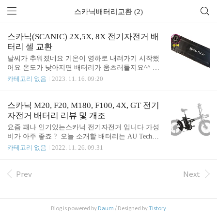
스카닉배터리교환 (2)
스카닉(SCANIC) 2X,5X, 8X 전기자전거 배
터리 셀 교환
날씨가 추워졌네요 기온이 영하로 내려가기 시작했
어요 온도가 낮아지면 배터리가 움츠러들지요^^ 만
충으로 50Km 주행하던 것이 30~40Km 까지 줄어들
카테고리 없음
2023. 11. 16. 09:20
수 있어요 날씨가 따뜻해지면 다시 좋아지지만요 ​ 추
울때는 되도록이면 실내에 보관하거나 배터리를 따
뜻하게 감싸주면 좋겠죠 ​ 스카닉 전기자전거 국내에
스카닉 M20, F20, M180, F100, 4X, GT 전기
꽤 핫하죠? 그중 2X, 5X, 8X, 트라이크 모델의 밧데
자전거 배터리 리뷰 및 개조
리는 서로 공유가 가능합니다 구동 전압은 48V 구요,
요즘 꽤나 인기있는스카닉 전기자전거 입니다 가성
​ 2X의 모터는 350W에 휠사이즈가 14인치이므로 등
비가 아주 좋죠 ? ​ 오늘 소개할 배터리는 AU Tech사
판 능력이 엄청 좋을 것 같네요 보통 모터의 W가 클
의 스카닉 F20, M20, M180, F100, 4X, GT에 공통으로
카테고리 없음
2022. 11. 26. 09:31
수록 휠사이즈가 작을수록 등판 능력이 좋죠? ​ 비탈
적용되는 배터리입니다 ​ 나이 지긋한 분께서 출, 퇴
이 심한 동네에서 주행하시거나 배달용으로도 좋아
근용으로 쓰시는 자전거인데 배터리 만 충전 후 타셔
요^^. 접이식이라 차내에 적재도 가능합니다. ​ ​ 또한
도 주행거리가 너무 짧고 서다 가다를 반복한다고 배
Prev
Next
배터리 케이스 크기가 넉넉해 용..
터리를 점검해달라고 가져오셨습니다. ​ 밤새도록 콘
센트에 꼽아놓아도 만충전이 안되고요. 평지는 조금
주행 가능한데 언덕 넘을라하면 꺼지고.... ​ 배터리가
Blog is powered by
Daum
/ Designed by
Tistory
수명을 다했네요 ㅠㅠ. 자전거 가격은 매우 착하지만