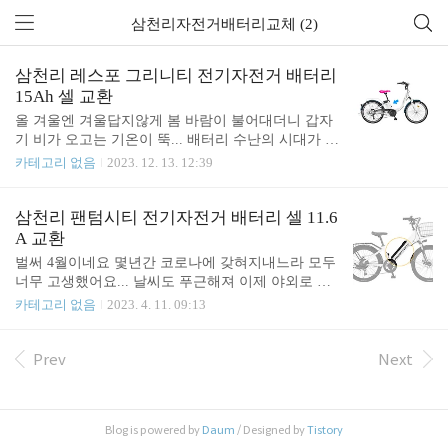
삼천리자전거배터리교체 (2)
삼천리 레스포 그리니티 전기자전거 배터리
15Ah 셀 교환
올 겨울엔 겨울답지않게 봄 바람이 불어대더니 갑자
기 비가 오고는 기온이 뚝... 배터리 수난의 시대가 왔
네요 운동삼아 주행하시는 분들께서는 따뜻해질 때
카테고리 없음
2023. 12. 13. 12:39
까지 참고 계신분들이 많은데 배달등 업무용으로 쓰
시는 분들에게는 너무 고통스러워요.. 주행거리가 넘
짧아져서요 ​ 삼천리 그리니티 자전거 배터리입니다
삼천리 팬텀시티 전기자전거 배터리 셀 11.6
년식이 꽤 오래되었죠 5년이상 사용하셨다는데 배터
A 교환
리가 아직 잘 동작하고 있어요 다만 충전 용량이 줄
벌써 4월이네요 몇년간 코로나에 갖혀지내느라 모두
어 들어 주행 거리가 짧아졌지요 ​ 파스, 스로틀 겸용
너무 고생했어요... 날씨도 푸근해져 이제 야외로 라
24인치 휠에 모터는 350W 최고 속도는 24Km구요 등
이딩가고 싶을때... 자전거 점검을 해 보니 배터리가
카테고리 없음
2023. 4. 11. 09:13
판능력 7도, 동작전압은 36V구요 배터리가 새 것일
작동을 안하는 경우가 많습니다.. 오랬동안 충전을
때 한번 충전 후 45Km가 가능하다고 나와 있네요 ​ E
안해서요...ㅋ... 새로 사려고하니 파는 곳도 잘 모르
로드스타 등 다른 모델과도 호환이 됩니다 여성용으
겠고 막상 찾았어도 그간 물가가 너무 올라 배터리
Prev
Next
로 적합한 것 같아요 ​ 350W라 일반 ..
가격도 무지 비싸졌는데 언제 만들었는지도 모르는
배터리를 고가에 사기도 그렇고 오늘은 삼천리 팬텀
시티 배터리 리필에 관한 내용입니다. 팬텀시티 전기
Blog is powered by
Daum
/ Designed by
Tistory
자전거는 파스 및 쓰로틀 둘다 가능한 전기자전거로