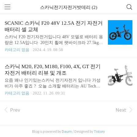
스카닉전기자전거밧데리 (2)
SCANIC 스카닉 F20 48V 12.5A 전기 자전거
배터리 셀 교체
스카닉 F20 전기자전거입니다 48V 모델로 배터리 용
량은 12.5A입니다 ​ 20인치 휠에 팻바이크라 27.5kg으
로 꽤 무겁습니다 모터는 48V에 350W 최대 속도는
카테고리 없음
2024. 4. 19. 08:58
시속 25Km/h 등판 능력은 25도로 36V모델보다 5도
가 높게 표기되었네요 ​ 한번 충전으로 PAS로는 약 11
5Km 주행이 가능하다고 하네요 ​ 배터리 호환 기종으
스카닉 M20, F20, M180, F100, 4X, GT 전기
로는 스카닉 M20, F20, M180, F100, 4X, GT 등이 있
자전거 배터리 리뷰 및 개조
습니다 ​ 면허증은 필요할 것 같구요 중, 장거리 여행
요즘 꽤나 인기있는스카닉 전기자전거 입니다 가성
용으로도 괜찮을 듯 싶으나 업무용, 배달용으로 더
비가 아주 좋죠 ? ​ 오늘 소개할 배터리는 AU Tech사
좋을 듯하네요 ​ 수명을 다한 배터리가 점검 의뢰 들
의 스카닉 F20, M20, M180, F100, 4X, GT에 공통으로
카테고리 없음
2022. 11. 26. 09:31
어와서 분석도 해 보았습니다 전원은 들어오나, 주행
적용되는 배터리입니다 ​ 나이 지긋한 분께서 출, 퇴
을 시작하려면 꺼지는 현상이요.. ​ 안장 밑에 배터리
근용으로 쓰시는 자전거인데 배터리 만 충전 후 타셔
가 장착 됩니다 ​ 분리된 배터리의 방전구..
도 주행거리가 너무 짧고 서다 가다를 반복한다고 배
Prev
Next
터리를 점검해달라고 가져오셨습니다. ​ 밤새도록 콘
센트에 꼽아놓아도 만충전이 안되고요. 평지는 조금
주행 가능한데 언덕 넘을라하면 꺼지고.... ​ 배터리가
Blog is powered by
Daum
/ Designed by
Tistory
수명을 다했네요 ㅠㅠ. 자전거 가격은 매우 착하지만