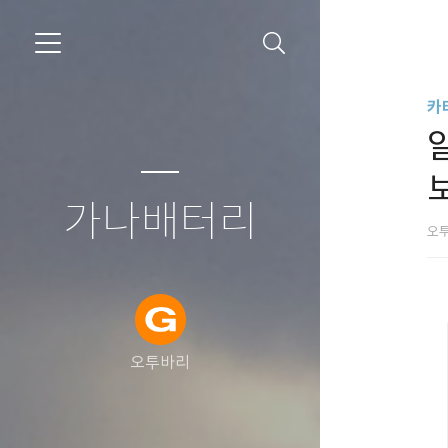
카
알
가나배터리
오
오투바리