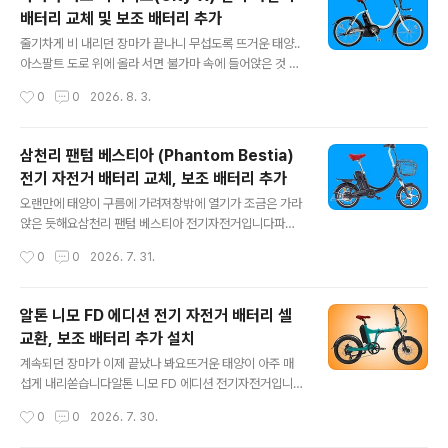
니다​배터리가 수명을 다해 보내오셨는데요일반적인 알톤
배터리 교체 및 보조 배터리 추가
자전거와 같이 SM3696-B가 장착됩니다​배터리는 하부
글 내용
프레임에 매립형으로 장착됩니다​분리된 배터리 모습이구
줄기차게 비 내리던 장마가 끝나니 무섭도록 뜨거운 태양..
요​KC 안전 인증을 획득한 합법적인 배터리구요모델명은
아스팔트 도로 위에 올라 서면 불가마 속에 들어앉은 것 같
SM-3696 B로 표기되었는데요호환 가능한 기종이 아래
아요이제 또높고 푸른 가을 하늘을 손꼽아 기다리야 하나
작성시간
0
0
2026. 8. 3.
와 같이 꽤 많습니다​2016년 형 스트롤, 시티, 이 노바투스
요​야마하 시티엑스 전기자전거입니다​휠이 20인치로 비교
20, 이 노바투스 26, 커뮤..
적 작은 생활용 자전거로안장이 낮아 초보자는 물론,여성
들도 이용이 큰 불편 없이 이용할 수 있을 것으로 예상되며
삼천리 팬텀 베스티아 (Phantom Bestia)
모터는 24V에 240W로 소비전류가 낮아장거리 주행 대
전기 자전거 배터리 교체, 보조 배터리 추가
비 가성비가 뛰어난 디자인인 것 같아요​최대 속도는 약 23
글 내용
Km로국내 안전 규정에도 부합되구요1회 충전으로 약 42
오랜만에 태양이 구름에 가려져창밖에 열기가 조금은 가라
Km 주행이 가능하다고 합니다실제는 엄청 더 많이 나오
앉은 듯해요​삼천리 팬텀 베스티아 전기자전거입니다파스,
죠?​면허증 없는 초보자분들도 이용이 가능하겠구요자전거
쓰로틀 겸용의 16인치 작은 휠 미니벨로 자전거구요​최고
작성시간
0
0
2026. 7. 31.
도로도 이용할 수 있겠네요​배터리에 대한 투자비만 따진다
속도는 24Km/h로 제어되며 안장이 낮아 여성들이나 노약
면24V로 전압이 낮아 가성비도 나쁘지 ..
자분들이 이용하기가 편리해요​모터 전압은 48V, 출력은 3
50W로자전거도로 주행은 불가능합니다등판이 가능한 최
알톤 니모 FD 에디션 전기 자전거 배터리 셀
대 각도는 약 6° (약 10%)라 표기되었구요100m 주행하
교환, 보조 배터리 추가 설치
는데 높이 10m 올라가는 경사입니다...정직하죠?묻지 마
글 내용
직구 자전거들은 쇼핑몰에 25°~ 30°로 표시해놓고 사기
계속되던 장마가 이제 끝났나 봐요뜨거운 태양이 아주 매
판매하고 있죠?절대 속으시면 안 됩니다^^​한번 충전 후 최
섭게 내리쏟습니다​알톤 니모 FD 에디션 전기자전거입니다​
대 주행 가능 거리가 쓰로틀 약 35Km 나온다 하므로파스
20인치 휠에 파스, 스로틀 겸용입니다배터리 포함 무게가
작성시간
0
0
2026. 7. 30.
로는 약 60Km 정도 예상하시면 될 것 같구요원동기 면허
21.59Kg로 가벼운 편이라 여성 및 노약자들도 이용이 가
증은 필요하겠어요​배터리 ..
능하겠습니다​모터 전압은 36V, 출력이 350W에최고 속