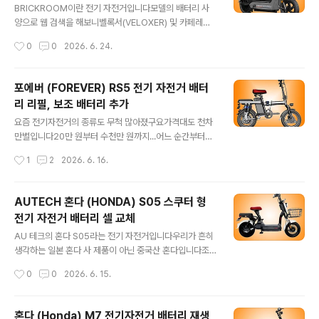
반밖에 안되며​그럼에도 불구하고 PAS로 주행 시 75Km
BRICKROOM이란 전기 자전거입니다​모델의 배터리 사
를 주행 가능하다고 합니다모터 효율의 극대화도 어느 정
양으로 웹 검색을 해보니벨록서(VELOXER) 및 카페레이
도 달성했겠지만나머지는 사람의 힘 그리고배터리의 잔혹
서(CAFERACER) 모델등이 있으며휠은 20인치 전기자
작성시간
0
0
2026. 6. 24.
한 혹사가 필요하겠지요​파스 쓰로틀 둘 다 가능합니다OFF
전거입니다전기오토바이, 자토바이라고도 하고요​모터 전
- 에코모드(전동 30%) - ..
압은 48V, 출력은 500W라고 합니다면허증은 있어야 운
행이 가능하겠으며자전거도로 통행도 불가하겠네요​중국산
포에버 (FOREVER) RS5 전기 자전거 배터
셀을 탑재한 모델,납산 배터리를 탑재한 모델, 국산 셀을 탑
리 리필, 보조 배터리 추가
재한 모델 등이 있는 것 같으며중국산 셀을 탑재한 모델입
글 내용
니다​배터리의 용량은 35Ah로 표기되었지만대부분 중국
요즘 전기자전거의 종류도 무척 많아졌구요가격대도 천차
산 대용량 배터리가 그렇듯 진실과는 거리가 멀죠?​최고 속
만별입니다20만 원부터 수천만 원까지...​어느 순간부터인
도는 법정 속도에 맞춘 25Km충전 후 파스 모드로는 약 1
가 가끔 눈에 띄는 접이식 포에버란 자전거인데요바퀴는
작성시간
1
2
2026. 6. 16.
20~150Km,스로틀 모드로는 약 60~80Km 주행이 가
두 개 모터에 의해 굴러 가는 것 같고요묻지 마 자전거입니
능하다고 합니다만즈덜 희망 사항이겠죠..
다​쇼핑몰에 던져 놓은 스펙들을 정리해 보면14인치 휠에,
파스 쓰로틀 겸용 모터가 48V에 용량 400W라는 것10A
AUTECH 혼다 (HONDA) S05 스쿠터 형
h ~ 약 30Ah 용량의 옵션이 있다는 것 정도 알 수 있네요
전기 자전거 배터리 셀 교체
나머지는 알아서 타셔야 합니다​손님 한 분이 싼 맛에 직구
글 내용
로 사신 것 같은데요몇 번 주행해 보니 언덕 오르다가 꺼지
AU 테크의 혼다 S05라는 전기 자전거입니다​우리가 흔히
지도 하고 충전도 덜되고아주 가지가지 열받게 만드니 화
생각하는 일본 혼다 사 제품이 아닌 중국산 혼다입니다조
가 너무 나셔서보내오셨습니다​점검 후 리필해 드렸습니다​​
금 헤깔려요...ㅋㅋ.일본의 혼다상이 엄청 열받아 인사불성
작성시간
0
0
2026. 6. 15.
후륜과 싵포스트 사이에 카트리지식 배터리가 장착되구요​
됐겠어요​2021년 등록된 비교적 신모델로14인치의 작은
배터리를 분리한 모습입니다케이스가..
휠에모터 전압은 48V, 출력은 800W로 대단한 출력인데
요​무게가 43.5Kg으로 제법 무거워웬만해서는 누가 업어
혼다 (Honda) M7 전기자전거 배터리 재생