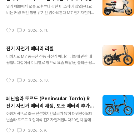
갈 걱정은 안 해도 될 것 같고승차감도 꽤 괜찮을 것 같아요​
글 내용
일기 예보에서 오늘 오후부터 강한 비 소식이 있었는데요
최대 속도는 25km/h로 제어되므로안전 운행이 가능하겠
비는 커녕 해만 쨍쨍 맑기만 맑아요​혼다 M7 전기자전거입
네요​파스, 쓰로틀 겸용이라 하지만평지에서의 폐달 이용은
니다​파스와 쓰로틀 겸용으로휠 사이즈는 14인치에 최고
좀 무리일 것 같고급한 경사 오르막길에서 모터 구동에 힘
속도는 시속 25Km/h모터 출력은 48V에 240W입니다
을 보태는 데는 유용하겠어요​등판 가능한 경사는 약 20°
작성시간
0
0
2026. 6. 11.
면허증이 없는 초보자도 운행이 가능할 것 같네요​비록 24
(약 36%)라 합니다20%를 잘못 표기한 것 같아 보이지만
0W로 겸손하게 표기되었으나일본 브랜드를 생각하면실
800W 급이라니 기대는..
제 출력은 이보다 훨씬 클 것으로 예상됩니다​12Ah 납산
전기 자전거 배터리 리필
배터리가 기본 장착되어 있어만충 시 약 50Km 주행 가능
글 내용
가능하다고 하구요​배터리 무게만 무려 20Kg...자전거의
비아지오 M7 중국산 전동 자전거 배터리 리필에 관한 내
합계 무게는 무려 50Kg이나 되므로..누가 쉽게 업어갈 염
용입니다​접이식 미니벨로 형으로 요즘 배달용, 출퇴근 용
려는 좀 덜 수 있을 것 같습니다...ㅋㅋ.​장거리보다는 단거
으로 부쩍 인기 있는 자전거인 것 같아요​16인치 휠에 48V,
리 주행에 유리할 것 같으며가정용 또는 업무 용으로 적합
350W 모터가 장착되었습니다도로주행 시 면허증은 있어
작성시간
0
0
2026. 6. 10.
할 것 같네요리튬이온배터리로 ..
야 합니다규격상 자전거 전용도로 통행도 안될 것 같구여​
파스, 쓰로틀 겸용으로배터리는 대용량 18.2Ah를 장착하
고 18Ah 배터리 한번 충전으로 140Km 주행이 가능하다
페닌슐라 토르도 (Peninsular Tordo) R
고 합니다​삼성 셸을 사용한 모델도 있다고 하는데요삼성셀
전기 자전거 배터리 재생, 보조 배터리 추가
은 수명이 길고 안정되어 아직 리필 의뢰들어온 것은 없네
글 내용
장착
요최소 5년이상 10년은 되어야 들어오겠죠?​등판 가능 각
아침저녁으로 조금 선선하지만날씨가 많이 더워졌어요​페
도는 30°로 표기 해놓았는데거의 암벽등반이 가능하다는
닌술라 토르도 R 접이식 전기자전거입니다​20인치 휠에 알
것이죠?상식적으로...100m를 주행하는데 약 58m 높이를
미늄 바디로 무게는 23Kg로 그다지 무겁지 않고요​최고 속
작성시간
0
0
2026. 6. 9.
등판한다고 하는데...가능할..
도는 시속 25Km/h입니다국내 안전 규정에 부합하죠?자
전거 전용도로 통행 자격도 있고요​배터리는 삼성과 파나소