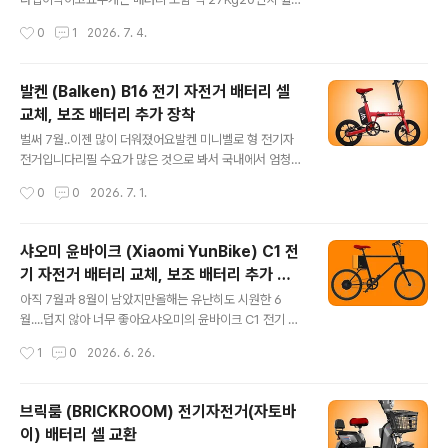
력은 형편없어요다른 사람은 500W 배터리로 100Km씩
36V, 500W 모터가 장착되었다고 합니다​규격상, 도로주
작성시간
0
1
2026. 7. 4.
잘도 다니는데 자기는 50Km도 못 간다고 매일 징징대
행 시 면허증(350W 이상)은 필요하고자전거 전용도로 통
고...할 수 있나요?비싸고 무거운 ..
행도 안될 것으로 보이는데설명서에는 둘 다 가능하다고
나와있어요 그러나 꼭 확인하고 타셔야 합니다​파스 전용으
발켄 (Balken) B16 전기 자전거 배터리 셀
로배터리는 10Ah를 장착하고 한번 충전으로 70Km 주행
교체, 보조 배터리 추가 장착
이 가능하다고 합니다​이 전기 자전거의 큰 장점은Dual Ba
글 내용
ttery Swiching Module이 장착되어 있다고 하므로 보
벌써 7월..이젠 많이 더워졌어요​발켄 미니벨로 형 전기자
조 배터리 자유로운 추가, 탈부착이 쉽습니다​등판 가능 각
전거입니다리필 수요가 많은 것으로 봐서 국내에서 엄청
도는 22°로 표기 해놓았는데그런데....이 각도는 게고 고등
많이 판매가 된 것 같은데요 물론 짧은 배터리 수명 원인도
작성시간
0
0
2026. 7. 1.
이고 다 올라갈 수 있는 경사도가 아니죠?상식적으로...10
있어요​16인치 소형 휠에무게는 19Kg으로 꽤 가볍습니다
0m를 ..
접었을 때 사이즈는 670 X 550 X 710mm로 크지 않으
므로대리운전하시는 분들에게도 유용할 것 같아요​모터는
샤오미 윤바이크 (Xiaomi YunBike) C1 전
전압 36V에 출력은 350W,최대 속도는 25Km/h입니다​
기 자전거 배터리 교체, 보조 배터리 추가 설
소형 휠이라 등판 성능은 우수하겠지만주행 가능 거리는약
글 내용
치
30Km 정도로 비교적 짧을 것으로 예상됩니다​장거리 주행
아직 7월과 8월이 남았지만올해는 유난히도 시원한 6
보다는휠 사이즈 대비 모터 출력을 감안할 때단거리 업무
월....덥지 않아 너무 좋아요​샤오미의 윤바이크 C1 전기 자
용 또는 여가용으로 적합할 것 같구요면허증은 필요하겠네
전거입니다​디자인이 조금 독특합니다6종의 칼라 디자인
작성시간
1
0
2026. 6. 26.
요​늘 그렇듯 배터리가 먹통이 된 증세로 보내오셨어요​ 싵
옵션이 있구요(블랙, 메탈, 화이트, 레드, 그린, 화이트)무게
포스트 하부에 카트리지식 배터..
가 16Kg으로 매우 가벼워여성들이나 노약자들도 휴대 허
는데 어려움이 없을 것 같아요.​20인치 휠에모터는 36V, 1
브릭룸 (BRICKROOM) 전기자전거(자토바
80W로 저전류 소모가 특징입니다다른 자전거들의 배터
이) 배터리 셀 교환
리가 보통 300W가 넘는데 반해윤바이크 C1은 187W로
글 내용