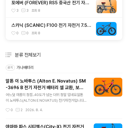
포에버 (FOREVER) RS5 중국산 전기 자전
거 배터리 셀 교환
3
3
조회
8
스카닉 (SCANIC) F100 전기 자전거 7.5A
h 배터리 교체, 용량 업그레이드
0
0
조회
8
분류 전체보기
주요 글 목록
가나배터리
공지
알톤 이 노바투스 (Alton E. Novatus) SM
-3696 B 전기 자전거 배터리 셀 교환, 보조
글 내용
배터리 추가
어느덧 여름의 정점..40도가 넘는 더위 정말 덥네요​알톤
이 노바투스(ALTON E NOVATUS) 전기자전거입니다​휠
은 26인치, 펫 바이크입니다파스와 쓰로틀 겸용으로모터
작성시간
0
2
2026. 8. 4.
는 전압이 36V에 용량이 250W입니다배터리는 삼성 셀
을 적용하였고요​최고 속도는 물론 25Km/h겠죠?면허증은
없어도 될 것 같구요자전거 도로도 주행이 가능할 것 같습
야마하 파스 시티엑스(City-X) 전기 자전거