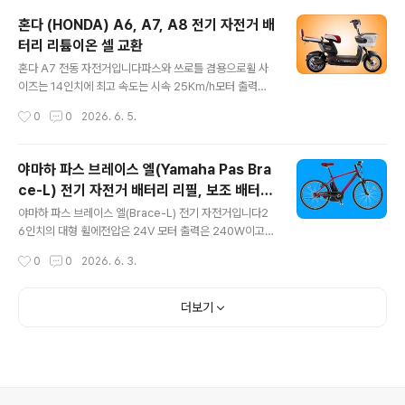
닉 등 정상급 셀을 주로 쓰며한번 충전으로 쓰로틀로는 40
혼다 (HONDA) A6, A7, A8 전기 자전거 배
Km를파스로는 80Km를 주행이 가능하다고 합니다사양
터리 리튬이온 셀 교환
서대로라면 준수하죠?​모터는 전압 36V, 출력 250W....원
글 내용
동기 면허증은 없어도 될 것 같구요자전거 도로 통행 자격
혼다 A7 전동 자전거입니다​파스와 쓰로틀 겸용으로휠 사
도 갖추었네요생활용 또는 출퇴근용으로 적합하겠어요​배
이즈는 14인치에 최고 속도는 시속 25Km/h모터 출력은
터리가 수명을 다해 보내오셔서 점검 후 셀 교체해 드렸습
48V에 240W입니다​원동기 면허증이 없는 초보자도 운행
작성시간
0
0
2026. 6. 5.
니다​짐받이 밑에 설치가 가능하도록 배터리가 납작하게 디
이 가능하겠네요자전거 도로 주행은 '글쎄요'입니다​비록 2
자인되었어요합리적인 설계 같아요​알톤 니모..
40W로 겸손하게 표기되었으나브랜드를 생각하면실제 출
력은 이보다 훨씬 클 것으로 예상됩니다중국산처럼 뻥은
야마하 파스 브레이스 엘(Yamaha Pas Bra
안치니까요​만충시 주행 가능 거리는 약 35Km~45Km그
ce-L) 전기 자전거 배터리 리필, 보조 배터리
러나 납산 배터리가 기본 장착되어 있어배터리 무게만 무
글 내용
추가 장착
려 20Kg자전거의 합계 무게는 무려 약 35Kg에 이르므
야마하 파스 브레이스 엘(Brace-L) 전기 자전거입니다2
로..도둑이 업어갈 염려는 좀 덜 수 있을 것 같습니다...ㅋㅋ.​
6인치의 대형 휠에전압은 24V 모터 출력은 240W이고요​
장거리보다는 단거리 주행에 유리하여생활용 또는 업무 용
전형적인 생활용자전거로그 무엇보다도파스 전용, 그리고
작성시간
0
0
2026. 6. 3.
으로 적합할 것 같네요리필 및 개조가 가능한 배터리입니
긴 주행거리가 특징이기도 합니다배달용보다는 출퇴근용
다​발판 밑에 배터리가 장착되구요​분..
특히 장거리 여행용으로 더 좋겠네요​24V에 낮은 모터 용
량으로 전류가 적어구형에서는 주행거리가 약 120Km 이
더보기
상 나오기도 하지만리필 후 최대 200Km이상 늘어나구요
저전류 저전압 설계라 오르막에서는 조금 힘이 들 수도 있
겠지만요​최근 신 모델에서는 8.1Ah 배터리 장착 후표준모
드에서는 36Km, 파워모드에서는 31Km,그리고 에코 모
드에서는 47Km 주행이 가능하다고도 합니다모터 파워 성