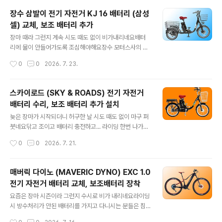
도 25Km/h,자전거도로 주행 자격은 있어요단 원동기 면
장수 삼발이 전기 자전거 KJ 16 배터리 (삼성
허증은 필요할 것 같아요​충전 후 주행 가능 거리는13.4A
셀) 교체, 보조 배터리 추가
배터리 용량의 배터리를 장착하고파스로 1단으로 평지 주
글 내용
행 시 약 90~100Km 라고 합니다만실제 주행 시 약 60~
장마 때라 그런지 계속 시도 때도 없이 비가내리네요배터
70Km 예상하시면 되겠네요 ​그러나,충전 횟수가 많아지면
리에 물이 안들어가도록 조심해야해요​장수 모터스사의 장
서 주행 거리가 너무 짧아지고 언덕 오르다가 꺼지기도 하
수 e 바이크 KJ 16 삼륜 전기 자전거입니다​전압은 36V에
작성시간
0
0
2026. 7. 23.
면배터리가 수명을 다한 것이므로 점검 후 교체를 해야 합
용량은 350W배터리는 10Ah, 20Ah 등 여러 가지 옵션
니다​안장 밑에 카트리지식..
이 있고삼성 셸, LG 셀, 중국 셸 등을 고루 쓰고 있죠?최고
속도는 시속 25Km/h로 제어되구요​앞바퀴는 20인치 뒷
스카이로드 (SKY & ROADS) 전기 자전거
바퀴는 16인치이며10Ah의 기본 배터리 장착 후쓰로틀로
배터리 수리, 보조 배터리 추가 설치
는 40Km를,파스로는 80Km 주행이 가능하다고 합니다
글 내용
물론 최상의 도로 와 기후 조건에몸무게가 그리 많지 않은
늦은 장마가 시작되더니 허구한 날 시도 때도 없이 마구 퍼
사람 기준이겠죠?​운행에 면허증은 필요합니다한 분께서
붓네요닦고 조이고 배터리 충전하고... 라이딩 한번 나가려
배터리가 수명을 다해 셀 교체를 해달라고 가져오셔서 점
고 하늘만 쳐다봅니다...ㅋ..​스카이로드 SKY&ROADS 전
작성시간
0
0
2026. 7. 21.
검 후 셀 교체해 드렸어요​KJ16은 세발 전기자전거는 싵포
기 자전거입니다 스카이앤로즈로 부르기도 합니다​20인치
스트 하단부에 카트리지식..
의 휠에 무게는 23Kg으로 다소 가벼운 편으로모터는 48
V에 출력은 250W입니다면허증은 필요하지 않을 것 같네
매버릭 다이노 (MAVERIC DYNO) EXC 1.0
요​파스 및 쓰로틀 겸용으로 최고 속도는 25Km/h로 제어
전기 자전거 배터리 교체, 보조배터리 장착
되고요한번 충전으로 35 ~ 45Km 주행이 가능하다고 합
글 내용
니다안장이 낮아 여성 및 노약자 분들도 이용이 가능할 것
요즘은 장마 시즌이라 그런지 수시로 비가 내리네요라이딩
같아요​계기판 전원은 들어오는데 주행거리가 너무 짧아요
시 방수처리가 안된 배터리를 가지고 다니시는 분들은 침
점검 후 리필해 드렸습니다​안장 밑 후륜 사이에 배터리가
수에 주의하셔야 합니다단 한 번의 폭우에 배터리가 맛이
작성시간