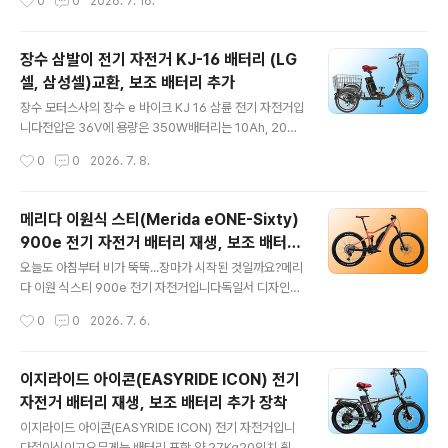
0
0
2026. 7. 16.
장착됩니다​분리한 배터리 모습입니다겉에는 배터리 사양
갈 수 있어요​고성능의 매버릭 다이노 EXC 1.0 전기자전거
에 대해 아무런 언급이 없어요​좌..
를 소유하신 분이주행 중 폭우를 만나 배터리가 기능을 상
실해 가져오셨어요​자부심이 넘치는 순수 국산 MTB입니
장수 삼발이 전기 자전거 KJ-16 배터리 (LG
다최첨단의 탄소 섬유와 아라미드 계열 방탄섬유를 혼합하
셀, 삼성셀)교환, 보조 배터리 추가
여 만든 풀 카본 프레임으로 초 경량화를 달성해250W 모
글 내용
터임에도 30도 경사 등판이 가능하며속도 제한이 없을 시
장수 모터스사의 장수 e 바이크 KJ 16 삼륜 전기 자전거입
최고 속도 45Km/H까지도 가능하다고 합니다​그리고 특별
니다​전압은 36V에 용량은 350W배터리는 10Ah, 20Ah
한 기능...한번 충전으로 최대 200Km 주행이 가능하다고
등 여러 가지 옵션이 있고삼성 셸, LG 셀, 중국 셸 등을 고
작성시간
0
0
2026. 7. 8.
합니다..^^물론 주행 조건에 맞아야겠지만요현존하는 자전
루 쓰고 있죠?최고 속도는 시속 25Km/h로 제어되구요​앞
거 중 제일 긴 것 같아요​무엇보다 ..
바퀴는 20인치 뒷바퀴는 16인치이며10Ah의 기본 배터리
장착 후쓰로틀로는 40Km를,파스로는 80Km 주행이 가
메리다 이원식 스티(Merida eONE-Sixty)
능하다고 합니다물론 최상의 도로 와 기후 조건에몸무게가
900e 전기 자전거 배터리 재생, 보조 배터리
그리 많지 않은 사람 기준이겠죠?​모터 용량으로 봤을 때 운
글 내용
설치
행에 면허증은 필요하 갰네요​한 분께서 사용하시던 배터리
오늘도 아침부터 비가 뚝뚝...장마가 시작된 것일까요?​메리
2개를 가져오셨는데하나는 먹통, 다른 하나는 키 부분이
다 이원 식스티 900e 전기 자전거입니다독일서 디자인하
부서져서 사용이 불가했는데요​모두 셀 교체를 해달라고 가
고 대만서 만들었다고 하는데.... 가격이 후덜덜해요​27.5인
작성시간
0
0
2026. 7. 6.
져오셨어요​KJ16은 세발 전기자전거는 싵포스트 하단부에
치 휠을 장착한 MTB 고요모터는 36V에 출력은 250W
카트리지식 ..
라 합니다유럽 및 국내 전기자전거 일반적인 법정 출력에
맞추느라 그리 크지는 않지만업힐 시 부스트 모드를 사용
이지라이드 아이콘(EASYRIDE ICON) 전기
하여 순간적인 출력을 높일 수 있다고 합니다아주 큰 장점
자전거 배터리 재생, 보조 배터리 추가 장착
인데요...​보통,무식하게 출력이 큰 중국산 전기 자전거를 선
글 내용
택하고경사를 오를 때 등판 힘이 좋다고 침튀기며 떠들어
이지라이드 아이콘(EASYRIDE ICON) 전기 자전거입니
대지만평지에서도 전류를 엄청 소비하므로 장거리 주행능
다​접이식이고요무게는 배터리 포함 약 27Kg20인치 휠에