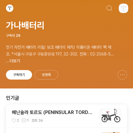
검색하기
티스토리
가나배터리
구독자
28
전기 자전거 배터리 리필/ 보조 배터리 제작/ 리튬이온 배터리 팩 제
조. *서울시 구로구 구로중앙로 197, 32-302. 전화 : 02-2068-53
37, 문자 : 010-8940-9208
...더보기
구독하기
방명록
신고하기 레이어
열기
인기글
페닌슐라 토르도 (PENINSULAR TORDO
R) 접이식 전기자전거 배터리 셀 교체
2
1
조회
36